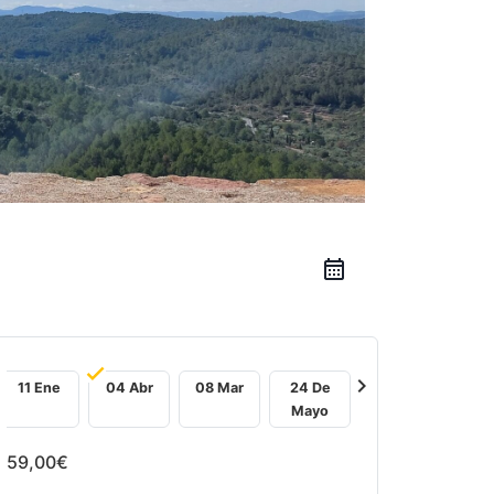
left
chevron_right
11 Ene
04 Abr
08 Mar
24 De
Mayo
59,00€