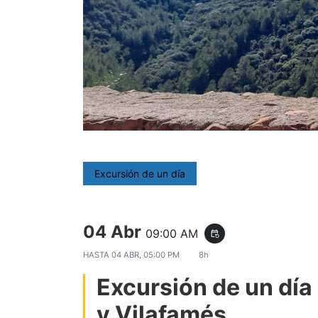
Excursión de un día
04 Abr
09:00 AM
event_repeat
HASTA
04 ABR, 05:00 PM
8h
Excursión de un día
y Vilafamés