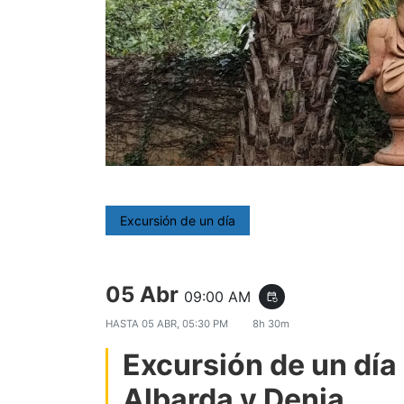
Excursión de un día
05 Abr
09:00 AM
event_repeat
HASTA
05 ABR, 05:30 PM
8h 30m
Excursión de un día 
Albarda y Denia