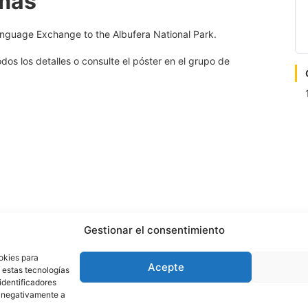
omas
anguage Exchange to the Albufera National Park.
os los detalles o consulte el póster en el grupo de
Gestionar el consentimiento
nformación del contacto
okies para
Acepte
a estas tecnologías
Teléfono: 614 506 978
identificadores
rreo electrónico: info@jonstours.com
ar negativamente a
ia de viajes autorizada CV-AVC002262-V
© Jons tours 2025