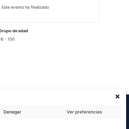
Este evento ha finalizado
Grupo de edad
16 - 100
Más información
Denegar
Ver preferencias
Aviso legal
Política de privacidad
Politica de Cookies